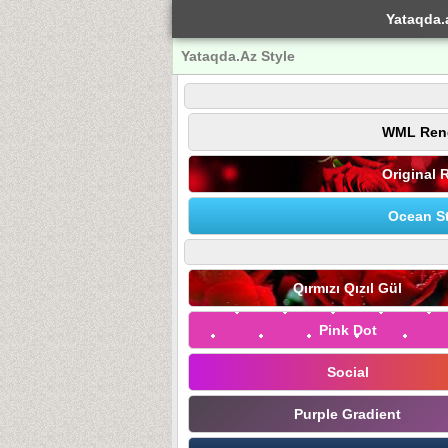
Yataqda.
Yataqda.Az Style
WML Ren
Original 
Ocean St
Qırmızı Qızıl Gül
Pink Dot
Social
Purple Gradient