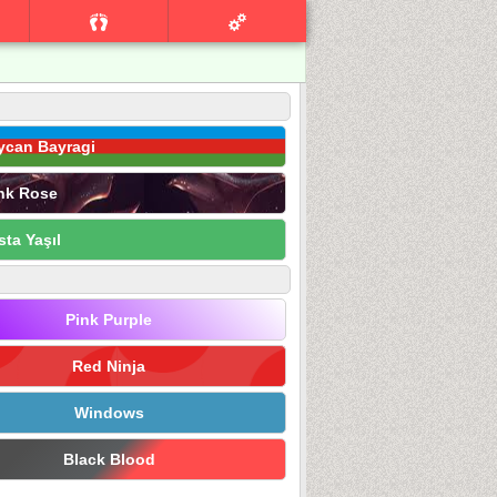
ycan Bayragi
nk Rose
sta Yaşıl
Pink Purple
Red Ninja
Windows
Black Blood