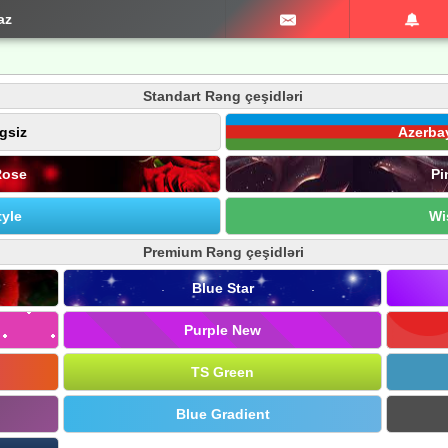
az
Standart Rəng çeşidləri
gsiz
Azerba
Rose
Pi
yle
Wi
Premium Rəng çeşidləri
Blue Star
Purple New
TS Green
Blue Gradient