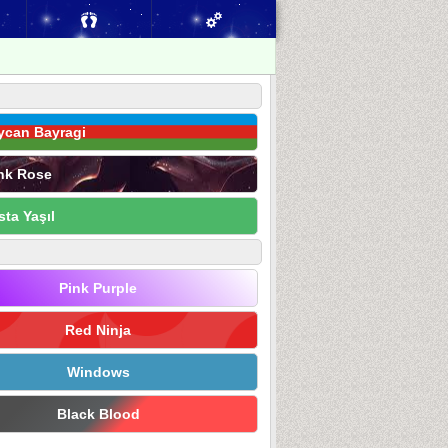
ycan Bayragi
nk Rose
sta Yaşıl
Pink Purple
Red Ninja
Windows
Black Blood