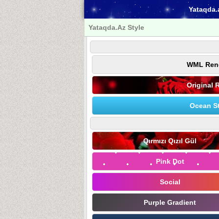
Yataqda.
Yataqda.Az Style
WML Ren
Original 
Ocean St
Qırmızı Qızıl Gül
Pink Dot
Social
Purple Gradient