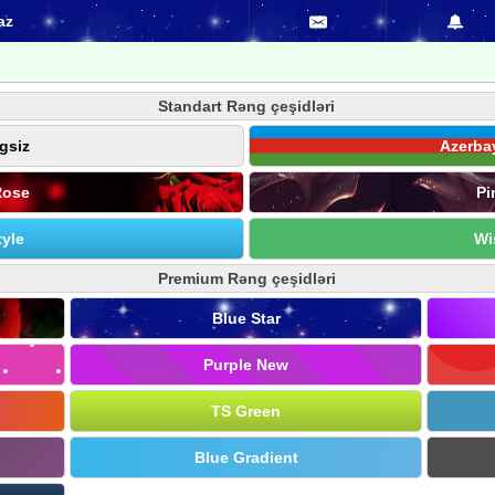
az
Standart Rəng çeşidləri
gsiz
Azerba
Rose
Pi
yle
Wi
Premium Rəng çeşidləri
Blue Star
Purple New
TS Green
Blue Gradient