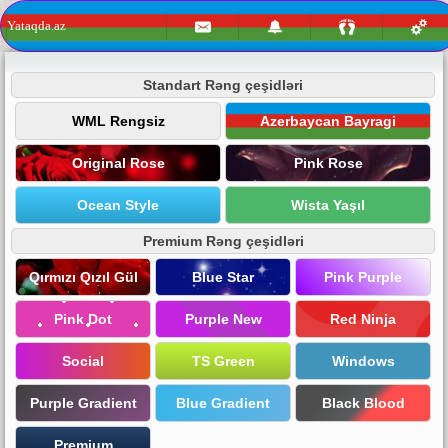
Yataqda.az
Standart Rəng çeşidləri
WML Rengsiz
Azerbaycan Bayragi
Original Rose
Pink Rose
Ocean Style
Wista Yaşıl
Premium Rəng çeşidləri
Qırmızı Qızıl Gül
Blue Star
Pink Purple
Pink Dot
Purple New
Red Ninja
Social
TS Green
Windows
Purple Gradient
Blue Gradient
Black Blood
Premium