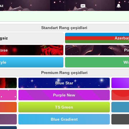
az
Standart Rəng çeşidləri
gsiz
Azerba
Rose
Pi
yle
Wi
Premium Rəng çeşidləri
Blue Star
Purple New
TS Green
Blue Gradient