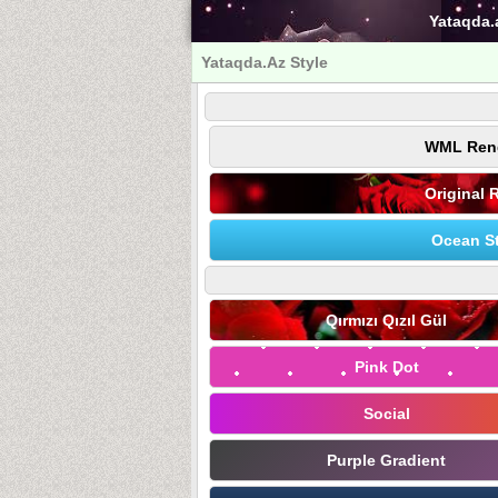
Yataqda.
Yataqda.Az Style
WML Ren
Original 
Ocean St
Qırmızı Qızıl Gül
Pink Dot
Social
Purple Gradient