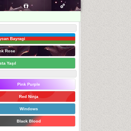
ycan Bayragi
nk Rose
sta Yaşıl
Pink Purple
Red Ninja
Windows
Black Blood