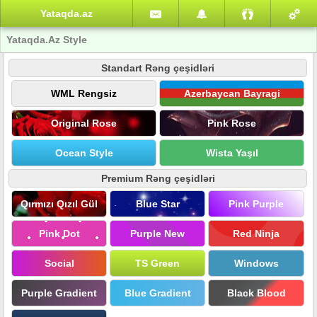
Yataqda.az
Yataqda.Az Style
Standart Rəng çeşidləri
WML Rengsiz
Azerbaycan Bayragi
Original Rose
Pink Rose
Ocean Style
Wista Yaşıl
Premium Rəng çeşidləri
Qırmızı Qızıl Gül
Blue Star
Pink Purple
Pink Dot
Purple New
Red Ninja
Social
TS Green
Windows
Purple Gradient
Blue Gradient
Black Blood