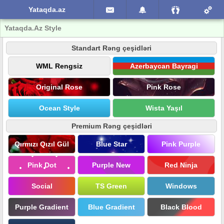
Yataqda.az
Yataqda.Az Style
Standart Rəng çeşidləri
WML Rengsiz
Azerbaycan Bayragi
Original Rose
Pink Rose
Ocean Style
Wista Yaşıl
Premium Rəng çeşidləri
Qırmızı Qızıl Gül
Blue Star
Pink Purple
Pink Dot
Purple New
Red Ninja
Social
TS Green
Windows
Purple Gradient
Blue Gradient
Black Blood