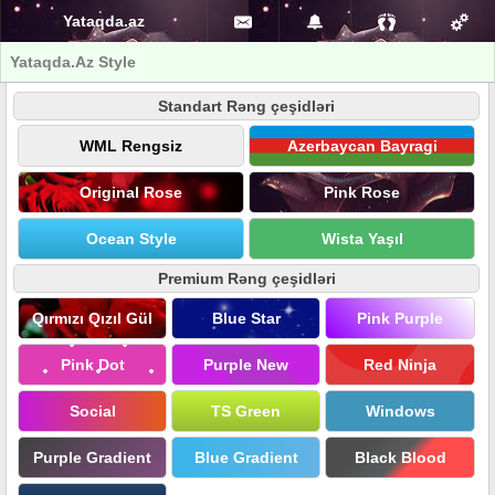
Yataqda.az
Yataqda.Az Style
Standart Rəng çeşidləri
WML Rengsiz
Azerbaycan Bayragi
Original Rose
Pink Rose
Ocean Style
Wista Yaşıl
Premium Rəng çeşidləri
Qırmızı Qızıl Gül
Blue Star
Pink Purple
Pink Dot
Purple New
Red Ninja
Social
TS Green
Windows
Purple Gradient
Blue Gradient
Black Blood