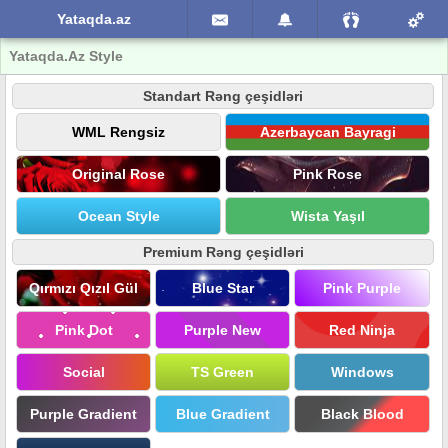
Yataqda.az
Yataqda.Az Style
Standart Rəng çeşidləri
WML Rengsiz
Azerbaycan Bayragi
Original Rose
Pink Rose
Ocean Style
Wista Yaşıl
Premium Rəng çeşidləri
Qırmızı Qızıl Gül
Blue Star
Pink Purple
Pink Dot
Purple New
Red Ninja
Social
TS Green
Windows
Purple Gradient
Blue Gradient
Black Blood