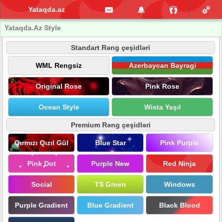
Yataqda.az
Yataqda.Az Style
Standart Rəng çeşidləri
WML Rengsiz
Azerbaycan Bayragi
Original Rose
Pink Rose
Ocean Style
Wista Yaşıl
Premium Rəng çeşidləri
Qırmızı Qızıl Gül
Blue Star
Pink Purple
Pink Dot
Purple New
Red Ninja
Social
TS Green
Windows
Purple Gradient
Blue Gradient
Black Blood