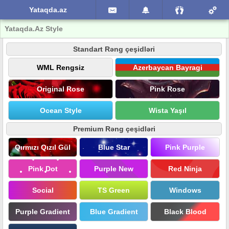
Yataqda.az
Yataqda.Az Style
Standart Rəng çeşidləri
WML Rengsiz
Azerbaycan Bayragi
Original Rose
Pink Rose
Ocean Style
Wista Yaşıl
Premium Rəng çeşidləri
Qırmızı Qızıl Gül
Blue Star
Pink Purple
Pink Dot
Purple New
Red Ninja
Social
TS Green
Windows
Purple Gradient
Blue Gradient
Black Blood