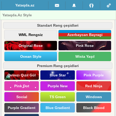
Yataqda.az
Yataqda.Az Style
Standart Rəng çeşidləri
WML Rengsiz
Azerbaycan Bayragi
Original Rose
Pink Rose
Ocean Style
Wista Yaşıl
Premium Rəng çeşidləri
Qırmızı Qızıl Gül
Blue Star
Pink Purple
Pink Dot
Purple New
Red Ninja
Social
TS Green
Windows
Purple Gradient
Blue Gradient
Black Blood