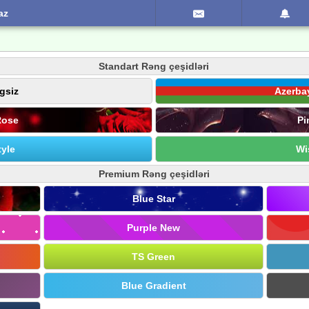
az
Standart Rəng çeşidləri
gsiz
Azerba
Rose
Pi
yle
Wi
Premium Rəng çeşidləri
Blue Star
Purple New
TS Green
Blue Gradient