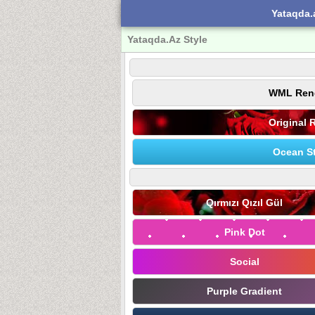
Yataqda.
Yataqda.Az Style
WML Ren
Original 
Ocean St
Qırmızı Qızıl Gül
Pink Dot
Social
Purple Gradient