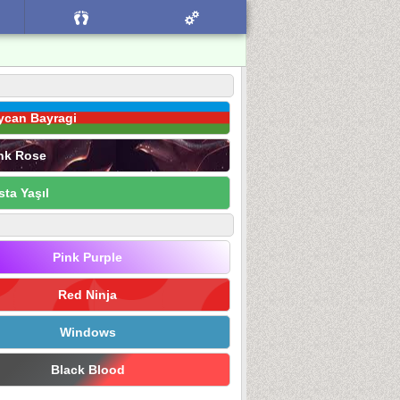
ycan Bayragi
nk Rose
sta Yaşıl
Pink Purple
Red Ninja
Windows
Black Blood