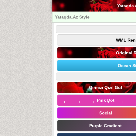
Yataqda.
Yataqda.Az Style
WML Ren
Original 
Ocean St
Qırmızı Qızıl Gül
Pink Dot
Social
Purple Gradient