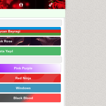
ycan Bayragi
nk Rose
sta Yaşıl
Pink Purple
Red Ninja
Windows
Black Blood