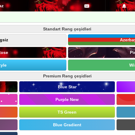
az
Standart Rəng çeşidləri
gsiz
Azerba
Rose
Pi
yle
Wi
Premium Rəng çeşidləri
Blue Star
Purple New
TS Green
Blue Gradient