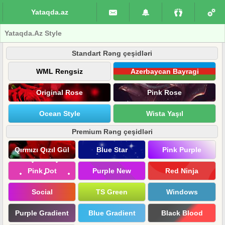
Yataqda.az
Yataqda.Az Style
Standart Rəng çeşidləri
WML Rengsiz
Azerbaycan Bayragi
Original Rose
Pink Rose
Ocean Style
Wista Yaşıl
Premium Rəng çeşidləri
Qırmızı Qızıl Gül
Blue Star
Pink Purple
Pink Dot
Purple New
Red Ninja
Social
TS Green
Windows
Purple Gradient
Blue Gradient
Black Blood