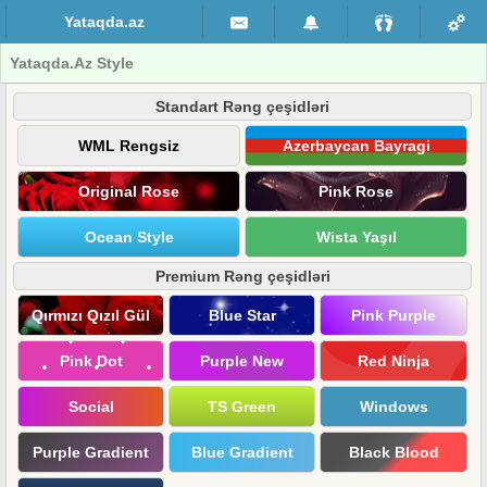
Yataqda.az
Yataqda.Az Style
Standart Rəng çeşidləri
WML Rengsiz
Azerbaycan Bayragi
Original Rose
Pink Rose
Ocean Style
Wista Yaşıl
Premium Rəng çeşidləri
Qırmızı Qızıl Gül
Blue Star
Pink Purple
Pink Dot
Purple New
Red Ninja
Social
TS Green
Windows
Purple Gradient
Blue Gradient
Black Blood