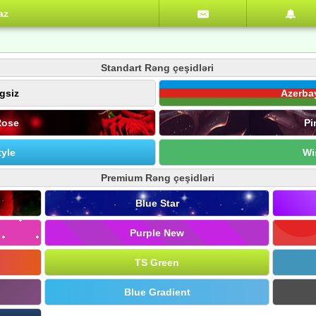
az
Standart Rəng çeşidləri
gsiz
Azerba
Rose
Pi
yle
Wi
Premium Rəng çeşidləri
Blue Star
Purple New
TS Green
Blue Gradient