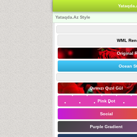
Yataqda.
Yataqda.Az Style
WML Ren
Original 
Ocean St
Qırmızı Qızıl Gül
Pink Dot
Social
Purple Gradient