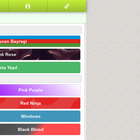
ycan Bayragi
nk Rose
sta Yaşıl
Pink Purple
Red Ninja
Windows
Black Blood