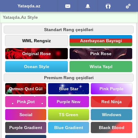
Yataqda.az
Yataqda.Az Style
Standart Rəng çeşidləri
WML Rengsiz
Azerbaycan Bayragi
Original Rose
Pink Rose
Ocean Style
Wista Yaşıl
Premium Rəng çeşidləri
Qırmızı Qızıl Gül
Blue Star
Pink Purple
Pink Dot
Purple New
Red Ninja
Social
TS Green
Windows
Purple Gradient
Blue Gradient
Black Blood