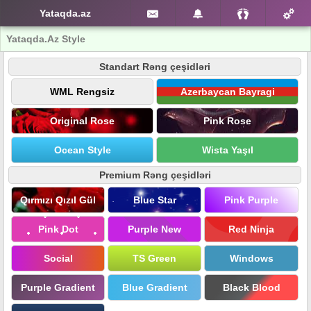
Yataqda.az
Yataqda.Az Style
Standart Rəng çeşidləri
WML Rengsiz
Azerbaycan Bayragi
Original Rose
Pink Rose
Ocean Style
Wista Yaşıl
Premium Rəng çeşidləri
Qırmızı Qızıl Gül
Blue Star
Pink Purple
Pink Dot
Purple New
Red Ninja
Social
TS Green
Windows
Purple Gradient
Blue Gradient
Black Blood