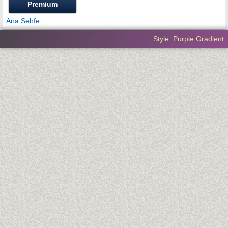
Premium
Ana Sehfe
Style: Purple Gradient