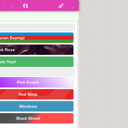
ycan Bayragi
nk Rose
sta Yaşıl
Pink Purple
Red Ninja
Windows
Black Blood