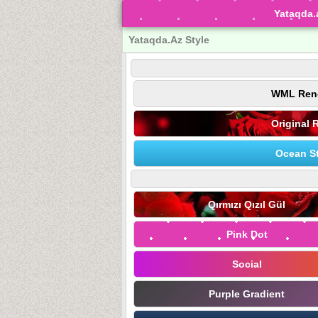
Yataqda.
Yataqda.Az Style
WML Ren
Original 
Ocean St
Qırmızı Qızıl Gül
Pink Dot
Social
Purple Gradient