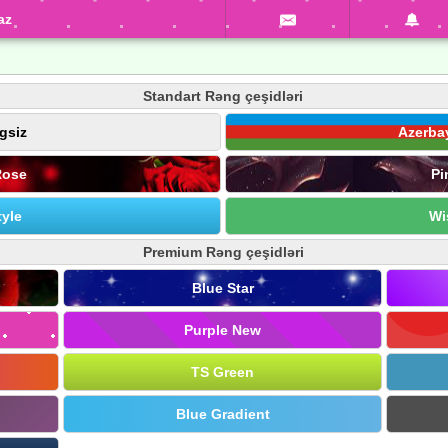
az
Standart Rəng çeşidləri
gsiz
Azerba
Rose
Pi
yle
Wi
Premium Rəng çeşidləri
Blue Star
Purple New
TS Green
Blue Gradient