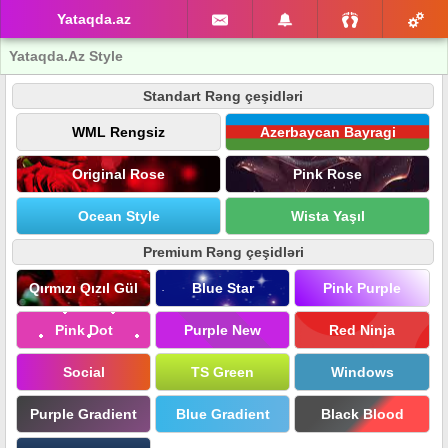
Yataqda.az
Yataqda.Az Style
Standart Rəng çeşidləri
WML Rengsiz
Azerbaycan Bayragi
Original Rose
Pink Rose
Ocean Style
Wista Yaşıl
Premium Rəng çeşidləri
Qırmızı Qızıl Gül
Blue Star
Pink Purple
Pink Dot
Purple New
Red Ninja
Social
TS Green
Windows
Purple Gradient
Blue Gradient
Black Blood