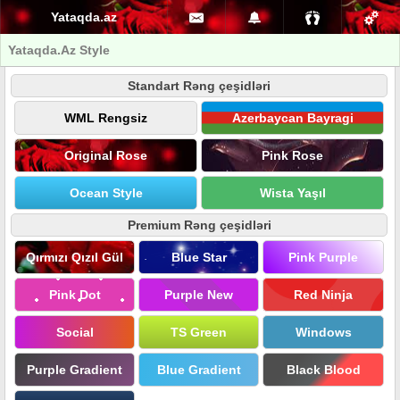
Yataqda.az
Yataqda.Az Style
Standart Rəng çeşidləri
WML Rengsiz
Azerbaycan Bayragi
Original Rose
Pink Rose
Ocean Style
Wista Yaşıl
Premium Rəng çeşidləri
Qırmızı Qızıl Gül
Blue Star
Pink Purple
Pink Dot
Purple New
Red Ninja
Social
TS Green
Windows
Purple Gradient
Blue Gradient
Black Blood