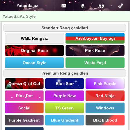
Yataqda.az
Yataqda.Az Style
Standart Rəng çeşidləri
WML Rengsiz
Azerbaycan Bayragi
Original Rose
Pink Rose
Ocean Style
Wista Yaşıl
Premium Rəng çeşidləri
Qırmızı Qızıl Gül
Blue Star
Pink Purple
Pink Dot
Purple New
Red Ninja
Social
TS Green
Windows
Purple Gradient
Blue Gradient
Black Blood