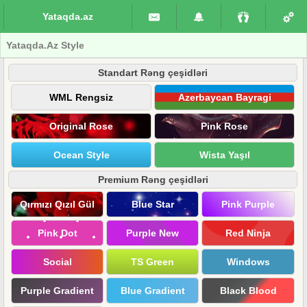
Yataqda.az
Yataqda.Az Style
Standart Rəng çeşidləri
WML Rengsiz
Azerbaycan Bayragi
Original Rose
Pink Rose
Ocean Style
Wista Yaşıl
Premium Rəng çeşidləri
Qırmızı Qızıl Gül
Blue Star
Pink Purple
Pink Dot
Purple New
Red Ninja
Social
TS Green
Windows
Purple Gradient
Blue Gradient
Black Blood