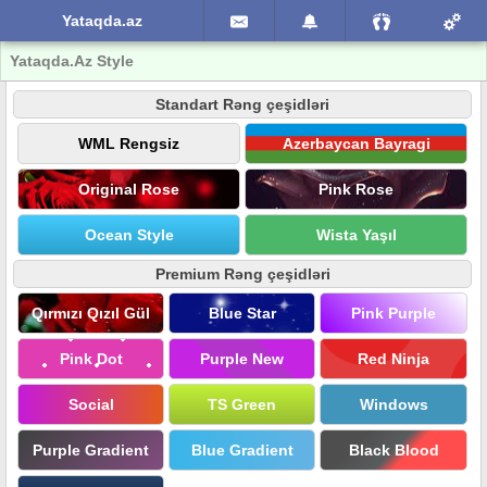
Yataqda.az
Yataqda.Az Style
Standart Rəng çeşidləri
WML Rengsiz
Azerbaycan Bayragi
Original Rose
Pink Rose
Ocean Style
Wista Yaşıl
Premium Rəng çeşidləri
Qırmızı Qızıl Gül
Blue Star
Pink Purple
Pink Dot
Purple New
Red Ninja
Social
TS Green
Windows
Purple Gradient
Blue Gradient
Black Blood