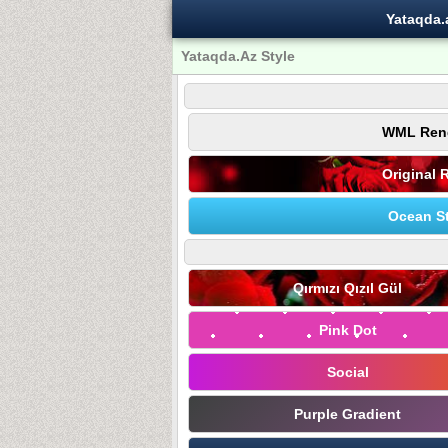
Yataqda.
Yataqda.Az Style
WML Ren
Original 
Ocean St
Qırmızı Qızıl Gül
Pink Dot
Social
Purple Gradient