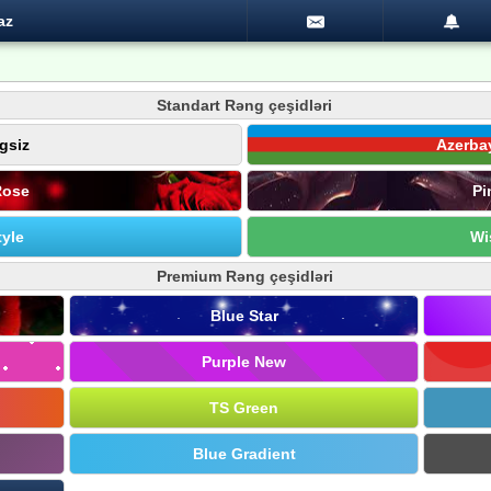
az
Standart Rəng çeşidləri
gsiz
Azerba
Rose
Pi
yle
Wi
Premium Rəng çeşidləri
Blue Star
Purple New
TS Green
Blue Gradient