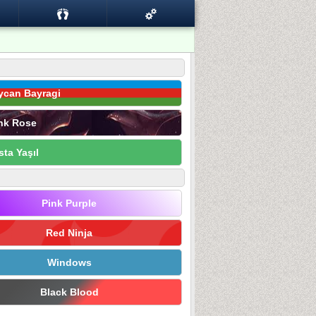
ycan Bayragi
nk Rose
sta Yaşıl
Pink Purple
Red Ninja
Windows
Black Blood