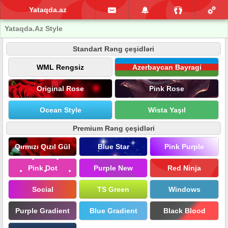
Yataqda.az
Yataqda.Az Style
Standart Rəng çeşidləri
WML Rengsiz
Azerbaycan Bayragi
Original Rose
Pink Rose
Ocean Style
Wista Yaşıl
Premium Rəng çeşidləri
Qırmızı Qızıl Gül
Blue Star
Pink Purple
Pink Dot
Purple New
Red Ninja
Social
TS Green
Windows
Purple Gradient
Blue Gradient
Black Blood