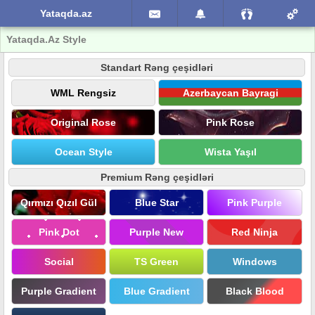
Yataqda.az
Yataqda.Az Style
Standart Rəng çeşidləri
WML Rengsiz
Azerbaycan Bayragi
Original Rose
Pink Rose
Ocean Style
Wista Yaşıl
Premium Rəng çeşidləri
Qırmızı Qızıl Gül
Blue Star
Pink Purple
Pink Dot
Purple New
Red Ninja
Social
TS Green
Windows
Purple Gradient
Blue Gradient
Black Blood