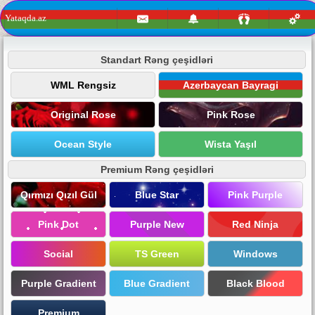
Yataqda.az
Standart Rəng çeşidləri
WML Rengsiz
Azerbaycan Bayragi
Original Rose
Pink Rose
Ocean Style
Wista Yaşıl
Premium Rəng çeşidləri
Qırmızı Qızıl Gül
Blue Star
Pink Purple
Pink Dot
Purple New
Red Ninja
Social
TS Green
Windows
Purple Gradient
Blue Gradient
Black Blood
Premium