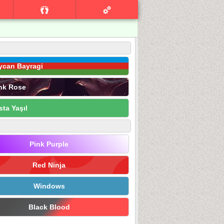
ycan Bayragi
nk Rose
sta Yaşıl
Pink Purple
Red Ninja
Windows
Black Blood