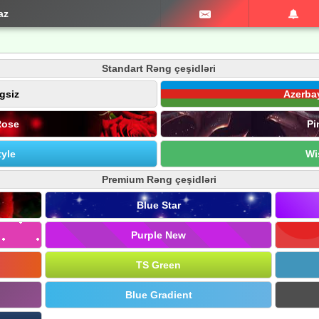
az
Standart Rəng çeşidləri
gsiz
Azerba
Rose
Pi
yle
Wi
Premium Rəng çeşidləri
Blue Star
Purple New
TS Green
Blue Gradient