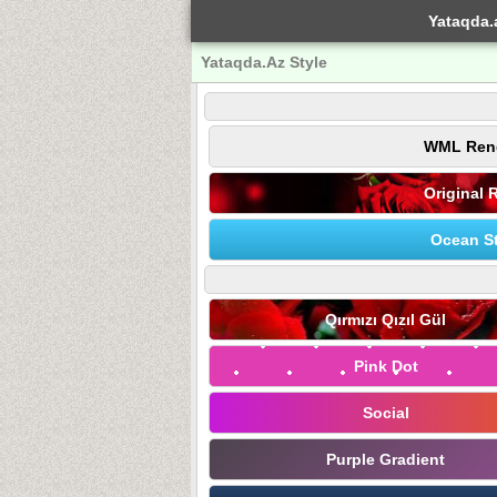
Yataqda.
Yataqda.Az Style
WML Ren
Original 
Ocean St
Qırmızı Qızıl Gül
Pink Dot
Social
Purple Gradient