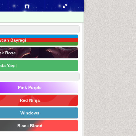
ycan Bayragi
nk Rose
sta Yaşıl
Pink Purple
Red Ninja
Windows
Black Blood