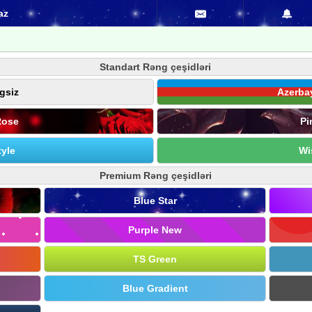
az
Standart Rəng çeşidləri
gsiz
Azerba
Rose
Pi
yle
Wi
Premium Rəng çeşidləri
Blue Star
Purple New
TS Green
Blue Gradient