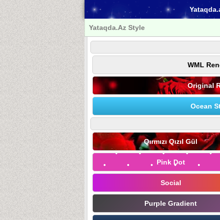
Yataqda.
Yataqda.Az Style
WML Ren
Original 
Ocean St
Qırmızı Qızıl Gül
Pink Dot
Social
Purple Gradient