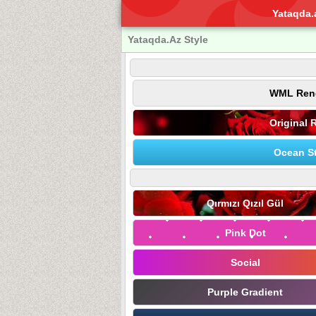
Yataqda.
Yataqda.Az Style
WML Ren
Original 
Ocean St
Qırmızı Qızıl Gül
Pink Dot
Social
Purple Gradient