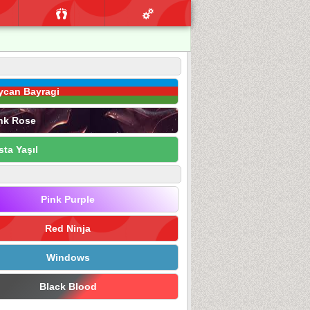
ycan Bayragi
nk Rose
sta Yaşıl
Pink Purple
Red Ninja
Windows
Black Blood