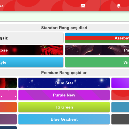
az
Standart Rəng çeşidləri
gsiz
Azerba
Rose
Pi
yle
Wi
Premium Rəng çeşidləri
Blue Star
Purple New
TS Green
Blue Gradient