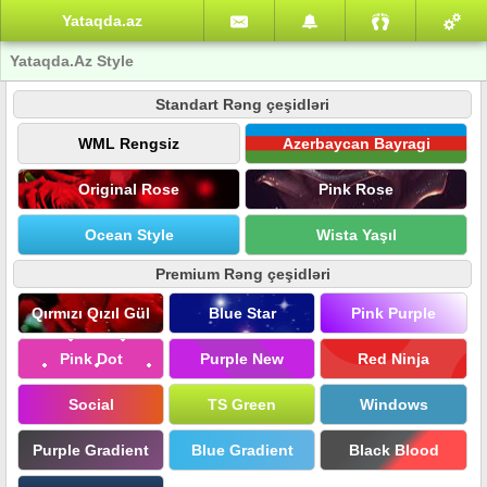
Yataqda.az
Yataqda.Az Style
Standart Rəng çeşidləri
WML Rengsiz
Azerbaycan Bayragi
Original Rose
Pink Rose
Ocean Style
Wista Yaşıl
Premium Rəng çeşidləri
Qırmızı Qızıl Gül
Blue Star
Pink Purple
Pink Dot
Purple New
Red Ninja
Social
TS Green
Windows
Purple Gradient
Blue Gradient
Black Blood