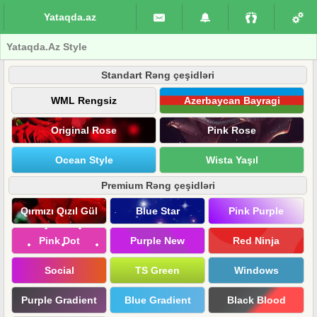
Yataqda.az
Yataqda.Az Style
Standart Rəng çeşidləri
WML Rengsiz
Azerbaycan Bayragi
Original Rose
Pink Rose
Ocean Style
Wista Yaşıl
Premium Rəng çeşidləri
Qırmızı Qızıl Gül
Blue Star
Pink Purple
Pink Dot
Purple New
Red Ninja
Social
TS Green
Windows
Purple Gradient
Blue Gradient
Black Blood