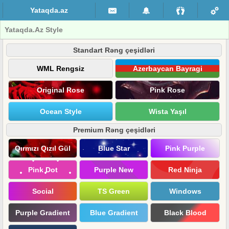
Yataqda.az
Yataqda.Az Style
Standart Rəng çeşidləri
WML Rengsiz
Azerbaycan Bayragi
Original Rose
Pink Rose
Ocean Style
Wista Yaşıl
Premium Rəng çeşidləri
Qırmızı Qızıl Gül
Blue Star
Pink Purple
Pink Dot
Purple New
Red Ninja
Social
TS Green
Windows
Purple Gradient
Blue Gradient
Black Blood