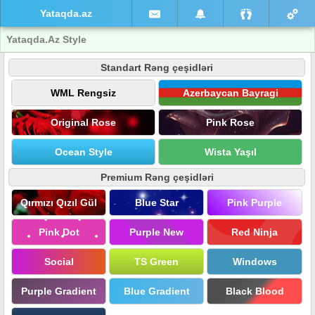
Yataqda.az
Yataqda.Az Style
Standart Rəng çeşidləri
WML Rengsiz
Azerbaycan Bayragi
Original Rose
Pink Rose
Ocean Style
Wista Yaşıl
Premium Rəng çeşidləri
Qırmızı Qızıl Gül
Blue Star
Pink Purple
Pink Dot
Purple New
Red Ninja
Social
TS Green
Windows
Purple Gradient
Blue Gradient
Black Blood