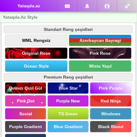
Yataqda.az
Yataqda.Az Style
Standart Rəng çeşidləri
WML Rengsiz
Azerbaycan Bayragi
Original Rose
Pink Rose
Ocean Style
Wista Yaşıl
Premium Rəng çeşidləri
Qırmızı Qızıl Gül
Blue Star
Pink Purple
Pink Dot
Purple New
Red Ninja
Social
TS Green
Windows
Purple Gradient
Blue Gradient
Black Blood