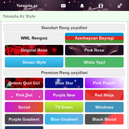
Yataqda.az
Yataqda.Az Style
Standart Rəng çeşidləri
WML Rengsiz
Azerbaycan Bayragi
Original Rose
Pink Rose
Ocean Style
Wista Yaşıl
Premium Rəng çeşidləri
Qırmızı Qızıl Gül
Blue Star
Pink Purple
Pink Dot
Purple New
Red Ninja
Social
TS Green
Windows
Purple Gradient
Blue Gradient
Black Blood