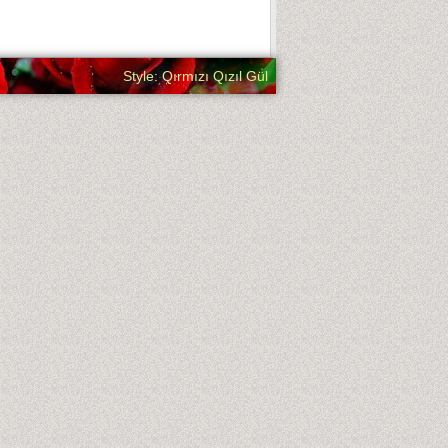
Style: Qırmızı Qızıl Gül