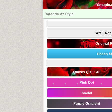
Yataqda.
Yataqda.Az Style
WML Ren
Original 
Ocean St
Qırmızı Qızıl Gül
Pink Dot
Social
Purple Gradient