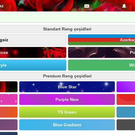
az
Standart Rəng çeşidləri
gsiz
Azerba
Rose
Pi
yle
Wi
Premium Rəng çeşidləri
Blue Star
Purple New
TS Green
Blue Gradient