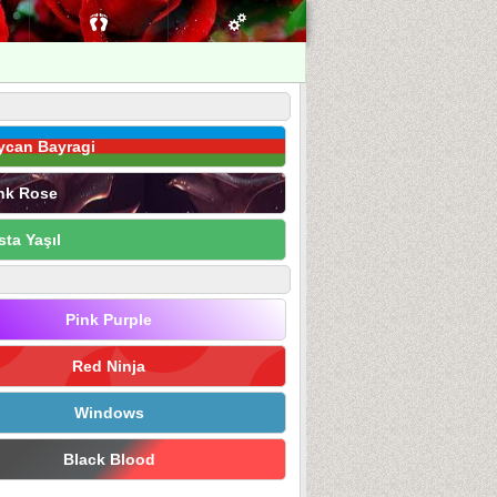
ycan Bayragi
nk Rose
sta Yaşıl
Pink Purple
Red Ninja
Windows
Black Blood