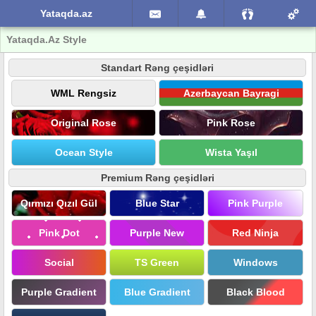
Yataqda.az
Yataqda.Az Style
Standart Rəng çeşidləri
WML Rengsiz
Azerbaycan Bayragi
Original Rose
Pink Rose
Ocean Style
Wista Yaşıl
Premium Rəng çeşidləri
Qırmızı Qızıl Gül
Blue Star
Pink Purple
Pink Dot
Purple New
Red Ninja
Social
TS Green
Windows
Purple Gradient
Blue Gradient
Black Blood