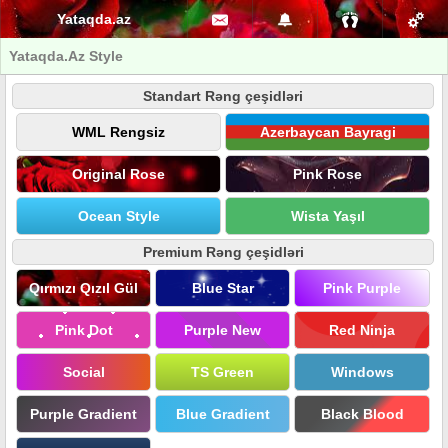
Yataqda.az
Yataqda.Az Style
Standart Rəng çeşidləri
WML Rengsiz
Azerbaycan Bayragi
Original Rose
Pink Rose
Ocean Style
Wista Yaşıl
Premium Rəng çeşidləri
Qırmızı Qızıl Gül
Blue Star
Pink Purple
Pink Dot
Purple New
Red Ninja
Social
TS Green
Windows
Purple Gradient
Blue Gradient
Black Blood