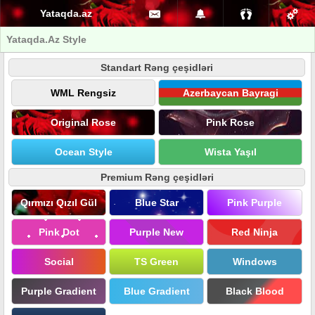
Yataqda.az
Yataqda.Az Style
Standart Rəng çeşidləri
WML Rengsiz
Azerbaycan Bayragi
Original Rose
Pink Rose
Ocean Style
Wista Yaşıl
Premium Rəng çeşidləri
Qırmızı Qızıl Gül
Blue Star
Pink Purple
Pink Dot
Purple New
Red Ninja
Social
TS Green
Windows
Purple Gradient
Blue Gradient
Black Blood