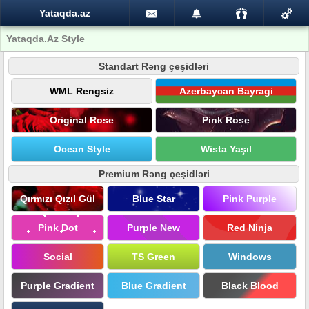
Yataqda.az
Yataqda.Az Style
Standart Rəng çeşidləri
WML Rengsiz
Azerbaycan Bayragi
Original Rose
Pink Rose
Ocean Style
Wista Yaşıl
Premium Rəng çeşidləri
Qırmızı Qızıl Gül
Blue Star
Pink Purple
Pink Dot
Purple New
Red Ninja
Social
TS Green
Windows
Purple Gradient
Blue Gradient
Black Blood