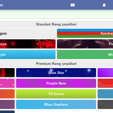
az
Standart Rəng çeşidləri
gsiz
Azerba
Rose
Pi
yle
Wi
Premium Rəng çeşidləri
Blue Star
Purple New
TS Green
Blue Gradient