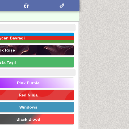
ycan Bayragi
nk Rose
sta Yaşıl
Pink Purple
Red Ninja
Windows
Black Blood