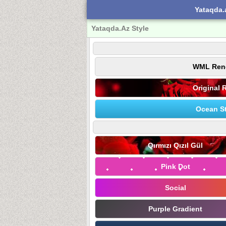
Yataqda.
Yataqda.Az Style
WML Ren
Original 
Ocean St
Qırmızı Qızıl Gül
Pink Dot
Social
Purple Gradient