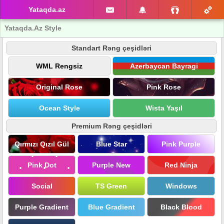
Yataqda.az
Yataqda.Az Style
Standart Rəng çeşidləri
WML Rengsiz
Azerbaycan Bayragi
Original Rose
Pink Rose
Ocean Style
Wista Yaşıl
Premium Rəng çeşidləri
Qırmızı Qızıl Gül
Blue Star
Pink Purple
Pink Dot
Purple New
Red Ninja
Social
TS Green
Windows
Purple Gradient
Blue Gradient
Black Blood