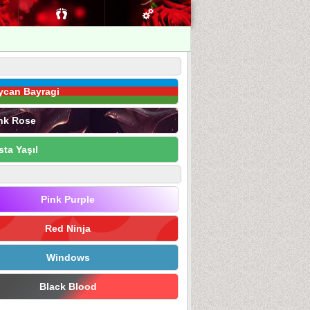
ycan Bayragi
nk Rose
sta Yaşıl
Pink Purple
Red Ninja
Windows
Black Blood