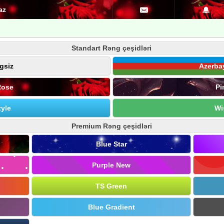
az
Standart Rəng çeşidləri
gsiz
Azerba
Rose
Pi
yle
Wi
Premium Rəng çeşidləri
Blue Star
Purple New
TS Green
Blue Gradient