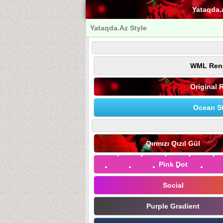
Yataqda.
Yataqda.Az Style
WML Ren
Original 
Ocean St
Qırmızı Qızıl Gül
Pink Dot
Social
Purple Gradient