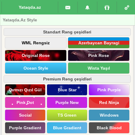
Yataqda.az
Yataqda.Az Style
Standart Rəng çeşidləri
WML Rengsiz
Azerbaycan Bayragi
Original Rose
Pink Rose
Ocean Style
Wista Yaşıl
Premium Rəng çeşidləri
Qırmızı Qızıl Gül
Blue Star
Pink Purple
Pink Dot
Purple New
Red Ninja
Social
TS Green
Windows
Purple Gradient
Blue Gradient
Black Blood