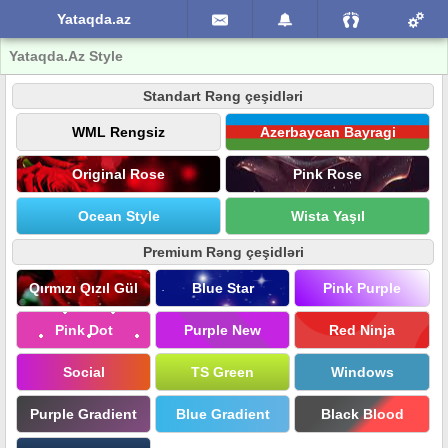
Yataqda.az
Yataqda.Az Style
Standart Rəng çeşidləri
WML Rengsiz
Azerbaycan Bayragi
Original Rose
Pink Rose
Ocean Style
Wista Yaşıl
Premium Rəng çeşidləri
Qırmızı Qızıl Gül
Blue Star
Pink Purple
Pink Dot
Purple New
Red Ninja
Social
TS Green
Windows
Purple Gradient
Blue Gradient
Black Blood