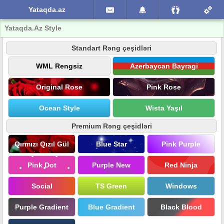
Yataqda.az
Yataqda.Az Style
Standart Rəng çeşidləri
WML Rengsiz
Azerbaycan Bayragi
Original Rose
Pink Rose
Ocean Style
Wista Yaşıl
Premium Rəng çeşidləri
Qırmızı Qızıl Gül
Blue Star
Pink Purple
Pink Dot
Purple New
Red Ninja
Social
TS Green
Windows
Purple Gradient
Blue Gradient
Black Blood