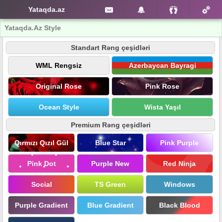
Yataqda.az
Yataqda.Az Style
Standart Rəng çeşidləri
WML Rengsiz
Azerbaycan Bayragi
Original Rose
Pink Rose
Ocean Style
Wista Yaşıl
Premium Rəng çeşidləri
Qırmızı Qızıl Gül
Blue Star
Pink Purple
Pink Dot
Purple New
Red Ninja
Social
TS Green
Windows
Purple Gradient
Blue Gradient
Black Blood