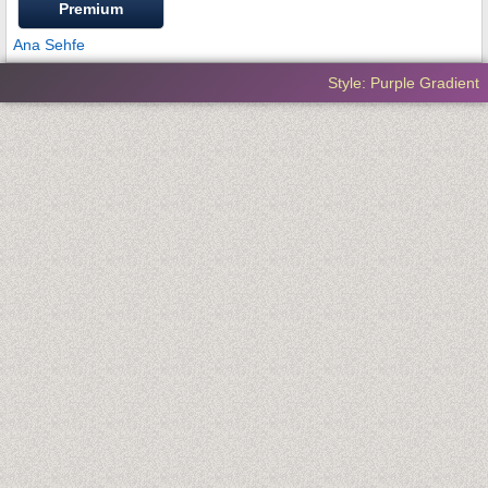
Premium
Ana Sehfe
Style: Purple Gradient