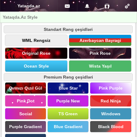
Yataqda.az
Yataqda.Az Style
Standart Rəng çeşidləri
WML Rengsiz
Azerbaycan Bayragi
Original Rose
Pink Rose
Ocean Style
Wista Yaşıl
Premium Rəng çeşidləri
Qırmızı Qızıl Gül
Blue Star
Pink Purple
Pink Dot
Purple New
Red Ninja
Social
TS Green
Windows
Purple Gradient
Blue Gradient
Black Blood